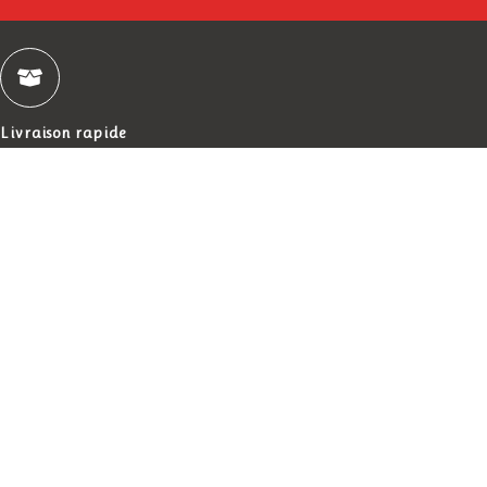
Livraison rapide
Expédié en 48-72h
Made in Vosges
Fabrication artisanale
Médaille d'argent
Concours Lépine 2002