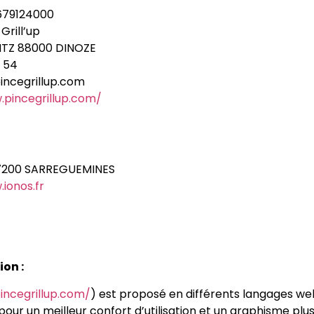
679124000
Grill’up
ANTZ 88000 DINOZE
3 54
ncegrillup.com
.pincegrillup.com/
57200 SARREGUEMINES
ionos.fr
ion :
incegrillup.com/
) est proposé en différents langages w
pour un meilleur confort d’utilisation et un graphisme plu