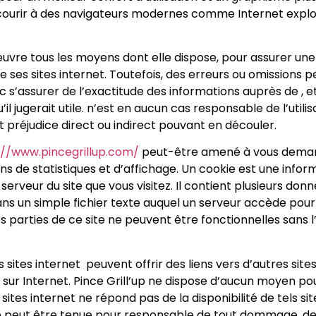
rir à des navigateurs modernes comme Internet explorer,
vre tous les moyens dont elle dispose, pour assurer une 
de ses sites internet. Toutefois, des erreurs ou omissions p
 s’assurer de l’exactitude des informations auprès de , et
’il jugerait utile. n’est en aucun cas responsable de l’utilis
t préjudice direct ou indirect pouvant en découler.
://www.pincegrillup.com/
peut-être amené à vous deman
ns de statistiques et d’affichage. Un cookie est une info
 serveur du site que vous visitez. Il contient plusieurs don
ns un simple fichier texte auquel un serveur accède pour 
es parties de ce site ne peuvent être fonctionnelles sans 
 sites internet peuvent offrir des liens vers d’autres site
sur Internet. Pince Grill’up ne dispose d’aucun moyen pou
ites internet ne répond pas de la disponibilité de tels si
e ne peut être tenue pour responsable de tout dommage, d