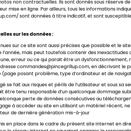
photos non contractuelles. Ils sont donnés sous réserve d
r mise en ligne. Par ailleurs, tous les informations indiqué
lup.com/
sont données à titre indicatif, et sont susceptib
lles sur les données :
ues sur ce site sont aussi précises que possible et le site
 l’année, mais peut toutefois contenir des inexactitudes o
une, erreur ou ce qui parait être un dysfonctionnement, m
 l’adresse commandes@pincegrillup.com, en décrivant le 
e (page posant problème, type d’ordinateur et de navigateu
se fait aux risques et périls de l’utilisateur et sous sa se
it être tenu responsable d’un quelconque dommage subi 
 quelconque perte de données consécutives au téléchargem
’engage à accéder au site en utilisant un matériel récent, 
ateur de dernière génération mis-à-jour
is en place dans le cadre du présent site internet en dir
r le réseau Internet ne sauraient engager la responsabili