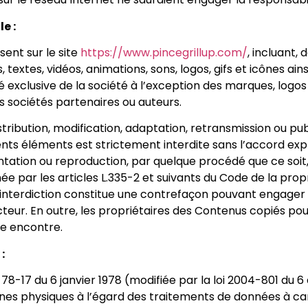
e :
ent sur le site
https://www.pincegrillup.com/
, incluant, 
 textes, vidéos, animations, sons, logos, gifs et icônes ain
é exclusive de la société à l’exception des marques, logo
 sociétés partenaires ou auteurs.
stribution, modification, adaptation, retransmission ou p
rents éléments est strictement interdite sans l’accord exp
entation ou reproduction, par quelque procédé que ce soit
 par les articles L.335-2 et suivants du Code de la propri
nterdiction constitue une contrefaçon pouvant engager la
teur. En outre, les propriétaires des Contenus copiés pou
re encontre.
:
8-17 du 6 janvier 1978 (modifiée par la loi 2004-801 du 6 
nes physiques à l’égard des traitements de données à c