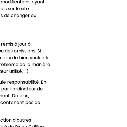
e modifications ayant
es sur le site
les de changer ou
 remis à jour à
u des omissions. Si
erci de bien vouloir le
problème de la manière
r utilisé, …).
ule responsabilité. En
par l’ordinateur de
ent. De plus,
ne contenant pas de
ection d’autres
té de Pince Grill’up.