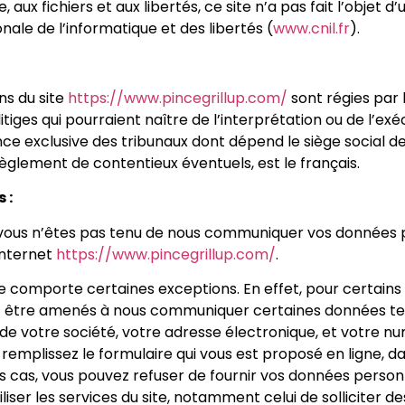
e, aux fichiers et aux libertés, ce site n’a pas fait l’objet 
ale de l’informatique et des libertés (
www.cnil.fr
).
ns du site
https://www.pincegrillup.com/
sont régies par l
itiges qui pourraient naître de l’interprétation ou de l’exé
e exclusive des tribunaux dont dépend le siège social de 
règlement de contentieux éventuels, est le français.
 :
vous n’êtes pas tenu de nous communiquer vos données p
 Internet
https://www.pincegrillup.com/
.
 comporte certaines exceptions. En effet, pour certains
ez être amenés à nous communiquer certaines données tel
 de votre société, votre adresse électronique, et votre n
 remplissez le formulaire qui vous est proposé en ligne, da
es cas, vous pouvez refuser de fournir vos données person
liser les services du site, notamment celui de solliciter 