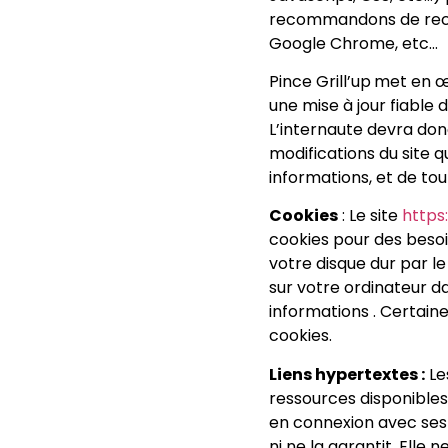
recommandons de recou
Google Chrome, etc…
Pince Grill’up
met en œu
une mise à jour fiable 
L’internaute devra donc
modifications du site qu
informations, et de tou
Cookies
: Le site
https
cookies pour des besoi
votre disque dur par le
sur votre ordinateur da
informations . Certain
cookies.
Liens hypertextes :
Les
ressources disponibles 
en connexion avec ses s
ni ne la garantit. Ell