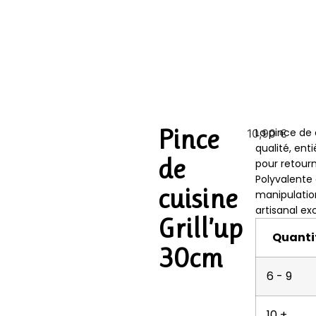
Pince
La pince de
10,90
€
qualité, ent
de
pour retourn
Polyvalente 
cuisine
manipulation
artisanal e
Grill’up
Quanti
30cm
6 - 9
10 +