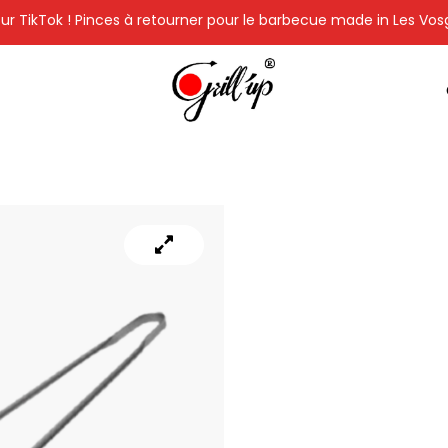
ur TikTok ! Pinces à retourner pour le barbecue made in Les Vos